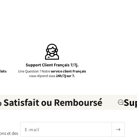
Support Client Français 7/7j.
faits
Une Question ? Notre
service client Français
vous répond sous
24h/7j sur 7.
Satisfait ou Remboursé
Supp
E-mail
ons et des