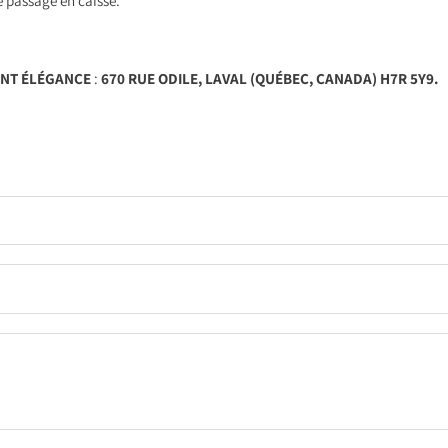
re passage en caisse.
NT ÉLÉGANCE
:
670 RUE ODILE, LAVAL (QUÉBEC, CANADA) H7R 5Y9.