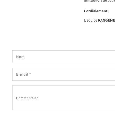
utilisée lors de vot
Cordialement
,
L'équipe
RANGEME
F
o
Nom
r
m
E-mail
*
u
l
a
i
Commentaire
r
e