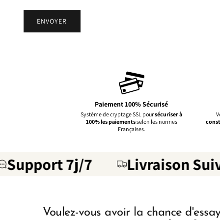
d
e
ENVOYER
c
o
n
t
a
c
t
Paiement 100% Sécurisé
Système de cryptage SSL pour
sécuriser à
V
100% les paiements
selon les normes
const
Françaises.
Support 7j/7
Livraison Suiv
Voulez-vous avoir la chance d'essa