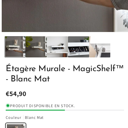
Étagère Murale - MagicShelf™
- Blanc Mat
Prix
€54,90
habituel
PRODUIT DISPONIBLE EN STOCK.
Couleur
Blanc Mat