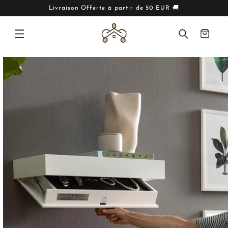
IGNORER
ET PASSER
Livraison Offerte à partir de 50 EUR 🚚
AU
CONTENU
Panier
PASSER AUX
INFORMATIONS
PRODUITS