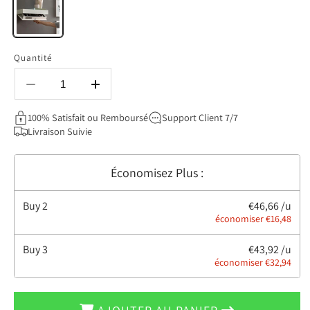
Quantité
Réduire
Augmenter
la
la
100% Satisfait ou Remboursé
Support Client 7/7
quantité
quantité
Livraison Suivie
de
de
Étagère
Étagère
Murale
Murale
Économisez Plus :
-
-
MagicShelf™
MagicShelf™
-
-
Buy
2
€46,66 /u
Blanc
Blanc
économiser €16,48
Mat
Mat
Buy
3
€43,92 /u
économiser €32,94