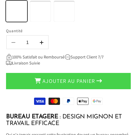
Quantité
Réduire
Augmenter
la
la
100% Satisfait ou Remboursé
Support Client 7/7
quantité
quantité
Livraison Suivie
de
de
BUREAU
BUREAU
ETAGERE
ETAGERE
AJOUTER AU PANIER
-
-
CUTERACK™
CUTERACK™
Moyens
de
paiement
BUREAU ETAGERE
:
DESIGN MIGNON ET
TRAVAIL EFFICACE
Qui n'a jamais ressenti cette frustration devant un bureau encombré