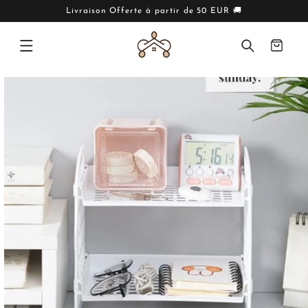
IGNORER
ET PASSER
Livraison Offerte à partir de 50 EUR 🚚
AU
CONTENU
Panier
PASSER AUX
INFORMATIONS
PRODUITS