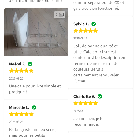
J'en ai commandé plusieurs !
comme séparateur de CD et 
ça a très bien fonctionné.
2
Sylvie L.
2025-09-10
Joli, de bonne qualité et 
utile. Cale pour livre est 
conforme à la description en 
termes de mesures et de 
Noémi F.
couleurs. Je vais 
certainement renouveler 
2025-03-22
l'achat.
Une cale pour livre simple et 
pratique !
Charlotte V.
Marcelle L.
2025-08-17
J'aime bien, je le 
2025-08-26
recommande.
Parfait, juste un peu serré, 
mais pour les petits 