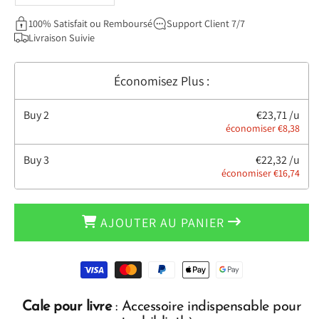
la
la
100% Satisfait ou Remboursé
Support Client 7/7
quantité
quantité
Livraison Suivie
de
de
Cale
Cale
pour
pour
Économisez Plus :
livre
livre
-
-
L&#39;exposeur™
L&#39;exposeur™
Buy
2
€23,71 /u
économiser €8,38
Buy
3
€22,32 /u
économiser €16,74
AJOUTER AU PANIER
Moyens
de
paiement
Cale pour livre
: Accessoire indispensable pour