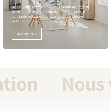
De nouvelles ventes et promotions sont ajoutées en
permanence. Restez à l’affût de notre sélection en
constante évolution pour profiter des meilleures
réductions.
EN SAVOIR PLUS
sation
Nous