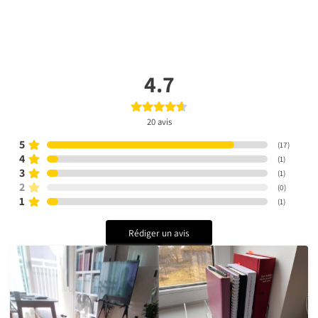
4.7
20
avis
5
(
17
)
4
(
1
)
3
(
1
)
2
(
0
)
1
(
1
)
Rédiger un avis