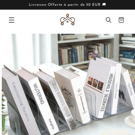
IGNORER
ET PASSER
Livraison Offerte à partir de 50 EUR 🚚
AU
CONTENU
Panier
PASSER AUX
INFORMATIONS
PRODUITS