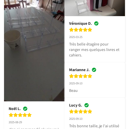
Véronique D.
2025-03-25
Très belle étagère pour 
ranger mes quelques livres et 
cahiers.
Marianne J.
2025-09-10
Beau
Lucy G.
Noël L.
2025-09-10
2025-08-29
Très bonne taille, je l'ai utilisé 