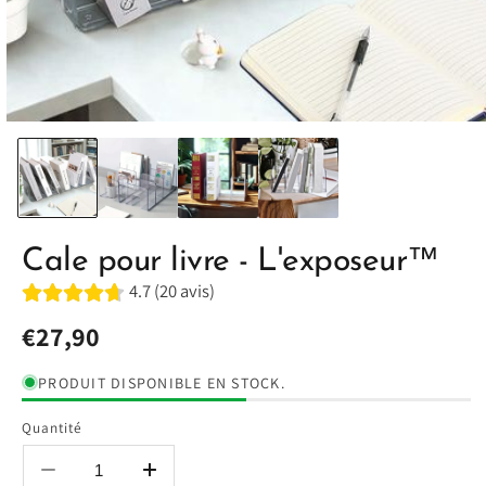
Cale pour livre - L'exposeur™
4.7 (20 avis)
Prix
€27,90
habituel
PRODUIT DISPONIBLE EN STOCK.
Quantité
Réduire
Augmenter