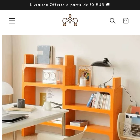
IGNORER
ET PASSER
Livraison Offerte à partir de 50 EUR 🚚
AU
CONTENU
Panier
PASSER AUX
INFORMATIONS
PRODUITS