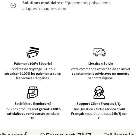
Solutions modulaires
: Équipements polyvalents
adaptés à chaque saison.
Paiement 100% Sécurisé
Livraison Suivie
Système de cryptage SSL pour
Votre commande est expédiée en 48h et
sécuriser à 100% les paiements
selon
constamment suivie avec un numéro
les normes Françaises.
par notre équipe.
Satisfait ou Remboursé
Support Client Français 7/7j.
Tous nos produits sont
garantis 100%
Une Question ? Notre
service client
satisfaits ou remboursés
pendant
Français
vous répond sous
24h/7j sur
30j.
7.