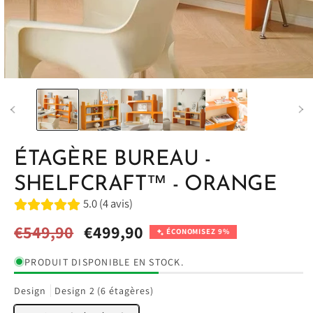
ÉTAGÈRE BUREAU -
SHELFCRAFT™ - ORANGE
5.0 (4 avis)
Prix
€549,90
Prix
€499,90
ÉCONOMISEZ 9%
habituel
promotionnel
PRODUIT DISPONIBLE EN STOCK.
Design
Design 2 (6 étagères)