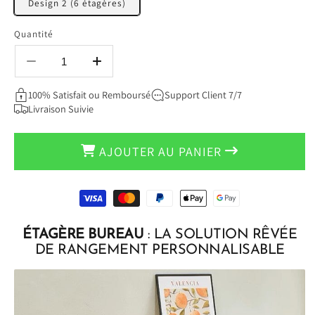
Design 2 (6 étagères)
Quantité
Réduire
Augmenter
la
la
100% Satisfait ou Remboursé
Support Client 7/7
quantité
quantité
Livraison Suivie
de
de
ÉTAGÈRE
ÉTAGÈRE
BUREAU
BUREAU
AJOUTER AU PANIER
-
-
SHELFCRAFT™
SHELFCRAFT™
-
-
Moyens
ORANGE
ORANGE
de
paiement
ÉTAGÈRE BUREAU
:
LA SOLUTION RÊVÉE
DE RANGEMENT PERSONNALISABLE