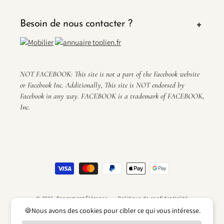
Besoin de nous contacter ?
NOT FACEBOOK: This site is not a part of the Facebook website
or Facebook Inc. Additionally, This site is NOT endorsed by
Facebook in any way. FACEBOOK is a trademark of FACEBOOK,
Inc.
Moyens
de
paiement
© 2026,
Rangement Élégance
Politique de confidentialité
🍪Nous avons des cookies pour cibler ce qui vous intéresse.
Politique de remboursement
Conditions d’utilisation