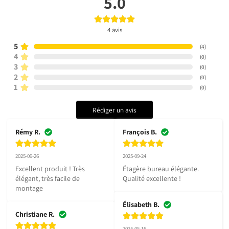
5.0
4
avis
5
(
4
)
4
(
0
)
3
(
0
)
2
(
0
)
1
(
0
)
Rédiger un avis
Rémy R.
François B.
2025-09-26
2025-09-24
Excellent produit ! Très 
Étagère bureau élégante. 
élégant, très facile de 
Qualité excellente !
montage
Élisabeth B.
Christiane R.
2025-05-16