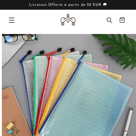
IGNORER
ET PASSER
Livraison Offerte à partir de 50 EUR 🚚
AU
CONTENU
Panier
PASSER AUX
INFORMATIONS
PRODUITS