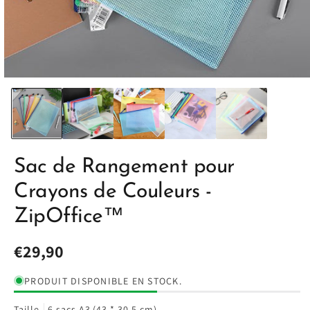
Sac de Rangement pour
Crayons de Couleurs -
ZipOffice™
Prix
€29,90
habituel
PRODUIT DISPONIBLE EN STOCK.
Taille
6 sacs A3 (43 * 30.5 cm)