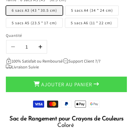
6 sacs A3 (43 * 30.5 cm)
5 sacs A4 (34 * 24 cm)
5 sacs A5 (23.5 * 17 cm)
5 sacs A6 (11 * 22 cm)
Quantité
Réduire
Augmenter
la
la
100% Satisfait ou Remboursé
Support Client 7/7
quantité
quantité
Livraison Suivie
de
de
Sac
Sac
de
de
AJOUTER AU PANIER
Rangement
Rangement
pour
pour
Crayons
Crayons
Moyens
de
de
de
Couleurs
Couleurs
paiement
-
-
Sac de Rangement pour Crayons de Couleurs
ZipOffice™
ZipOffice™
Coloré